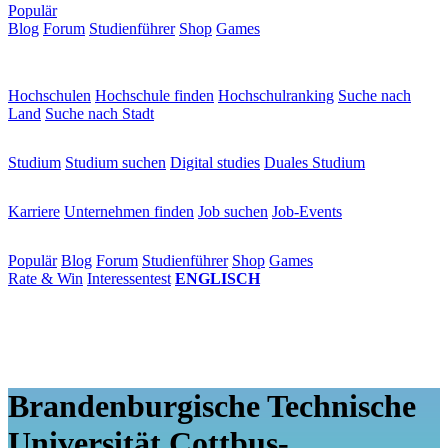
Populär
Blog
Forum
Studienführer
Shop
Games
×
Hochschulen
Hochschulen
Hochschule finden
Hochschulranking
Suche nach
Land
Suche nach Stadt
Studium
Studium
Studium suchen
Digital studies
Duales Studium
Karriere
Karriere
Unternehmen finden
Job suchen
Job-Events
Populär
Populär
Blog
Forum
Studienführer
Shop
Games
Rate & Win
Interessentest
ENGLISCH
Brandenburgische Technische
Universität Cottbus-