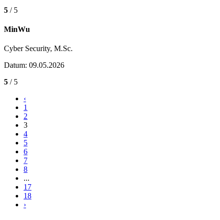
5
/ 5
MinWu
Cyber Security, M.Sc.
Datum: 09.05.2026
5
/ 5
‹
1
2
3
4
5
6
7
8
...
17
18
›