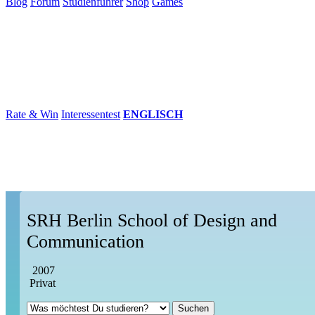
Blog
Forum
Studienführer
Shop
Games
×
Hochschulen
Studium
Karriere
Populär
Rate & Win
Interessentest
ENGLISCH
SRH Berlin School of Design and
Communication
2007
Privat