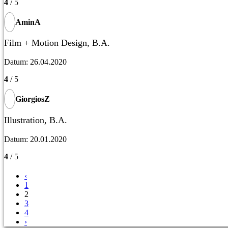
4
/ 5
AminA
Film + Motion Design, B.A.
Datum: 26.04.2020
4
/ 5
GiorgiosZ
Illustration, B.A.
Datum: 20.01.2020
4
/ 5
‹
1
2
3
4
›