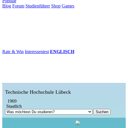
Populär
Blog
Forum
Studienführer
Shop
Games
×
Hochschulen
Studium
Karriere
Populär
Rate & Win
Interessentest
ENGLISCH
Technische Hochschule Lübeck
1969
Staatlich