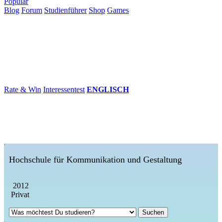
Populär
Blog
Forum
Studienführer
Shop
Games
×
Hochschulen
Studium
Karriere
Populär
Rate & Win
Interessentest
ENGLISCH
Hochschule für Kommunikation und Gestaltung
2012
Privat