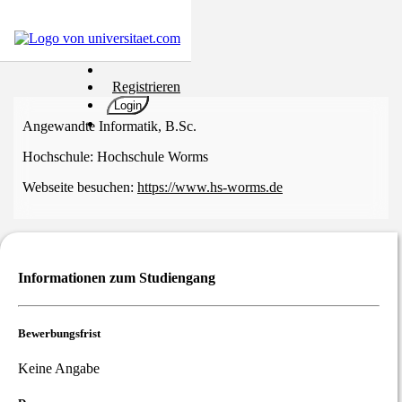
Hochschulen
Registrieren
Studium
Login
Karriere
Angewandte Informatik, B.Sc.
Populär
Hochschule:
Hochschule Worms
Rate
Webseite besuchen:
https://www.hs-worms.de
&
Win
Interessentest
ENGLISCH
Informationen zum Studiengang
Bewerbungsfrist
Keine Angabe