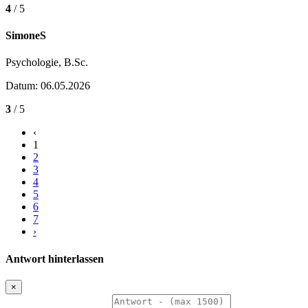
4
/ 5
SimoneS
Psychologie, B.Sc.
Datum: 06.05.2026
3
/ 5
‹
1
2
3
4
5
6
7
›
Antwort hinterlassen
×