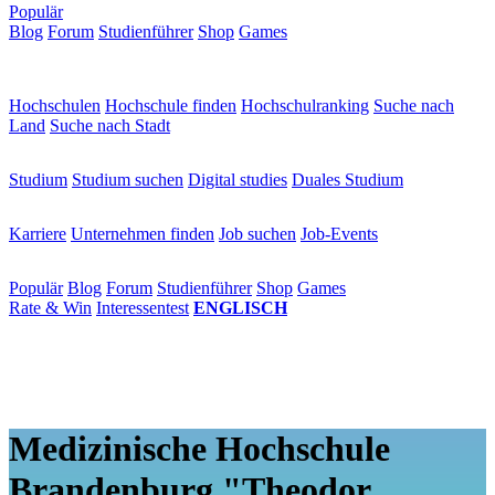
Populär
Blog
Forum
Studienführer
Shop
Games
×
Hochschulen
Hochschulen
Hochschule finden
Hochschulranking
Suche nach
Land
Suche nach Stadt
Studium
Studium
Studium suchen
Digital studies
Duales Studium
Karriere
Karriere
Unternehmen finden
Job suchen
Job-Events
Populär
Populär
Blog
Forum
Studienführer
Shop
Games
Rate & Win
Interessentest
ENGLISCH
Medizinische Hochschule
Brandenburg "Theodor