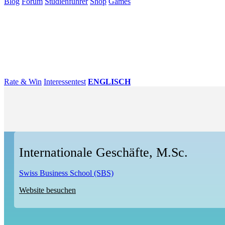
Blog
Forum
Studienführer
Shop
Games
×
Hochschulen
Studium
Karriere
Populär
Rate & Win
Interessentest
ENGLISCH
Internationale Geschäfte, M.Sc.
Swiss Business School (SBS)
Website besuchen