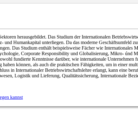
ektoren herausgebildet. Das Studium der Internationalen Betriebswirts
- und Humankapital unterliegen. Da das moderne Geschäftsumfeld zuneh
erfangen. Das Studium enthält beispielsweise Fächer wie Internationale
chologie, Corporate Responsibility und Globalisierung, Mikro- únd 
n sowohl fundierte Kenntnisse darüber, wie internationale Unternehmen
g haben können, als auch die praktischen Fähigkeiten, um in einer mul
s in Internationaler Betriebswirtschaftslehre erlangt, kann eine berufl
en, Logistik und Lieferung, Qualitätssicherung, Internationale Bezi
egen kannst