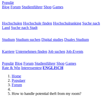
Populär
Blog
Forum
Studienführer
Shop
Games
×
Hochschulen
Hochschulen
Hochschule finden
Hochschulranking
Suche nach
Land
Suche nach Stadt
Studium
Studium
Studium suchen
Digital studies
Duales Studium
Karriere
Karriere
Unternehmen finden
Job suchen
Job-Events
Populär
Populär
Blog
Forum
Studienführer
Shop
Games
Rate & Win
Interessentest
ENGLISCH
Home
Populaer
Forum
How to handle potential theft from my room?