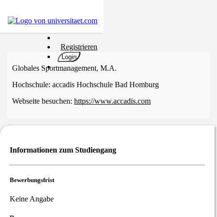
Hochschulen
Registrieren
Studium
Login
Karriere
Globales Sportmanagement, M.A.
Populär
Hochschule:
accadis Hochschule Bad Homburg
Rate
Webseite besuchen:
https://www.accadis.com
&
Win
Interessentest
ENGLISCH
Informationen zum Studiengang
Bewerbungsfrist
Keine Angabe