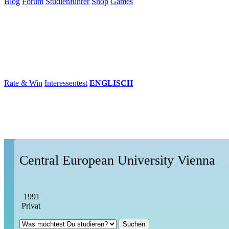
Blog
Forum
Studienführer
Shop
Games
×
Hochschulen
Studium
Karriere
Populär
Rate & Win
Interessentest
ENGLISCH
Central European University Vienna
1991
Privat