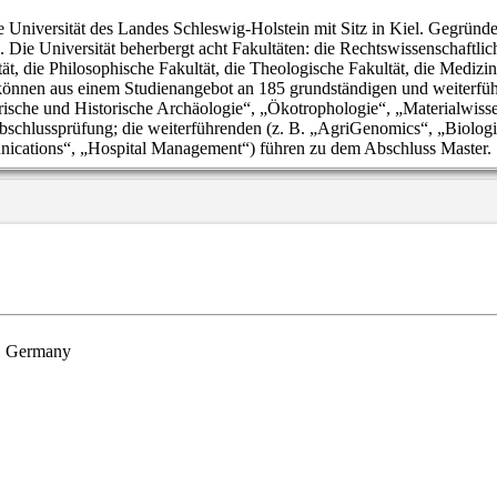
he Universität des Landes Schleswig-Holstein mit Sitz in Kiel. Gegründet
Die Universität beherbergt acht Fakultäten: die Rechtswissenschaftlic
t, die Philosophische Fakultät, die Theologische Fakultät, die Medizin
en können aus einem Studienangebot an 185 grundständigen und weiterf
rische und Historische Archäologie“, „Ökotrophologie“, „Materialwisse
bschlussprüfung; die weiterführenden (z. B. „AgriGenomics“, „Biolog
nications“, „Hospital Management“) führen zu dem Abschluss Master.
l, Germany