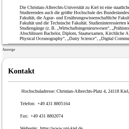
Die Christian-Albrechts-Universität zu Kiel ist eine staatlic
Studierenden auch die größte Hochschule des Bundeslandes. 
Fakultät, die Agrar- und Ernährungswissenschaftliche Fakultä
Fakultät und die Technische Fakultät. Studieninteressiert
Studiengänge (z. B. „Wirtschaftsingenieurwesen“, „Prähisto
Abschlüssen Bachelor, Diplom, Staatsexamen, Kirchliche A
Physical Oceanography“, „Dairy Science“, „Digital Commu
Anzeige
Kontakt
Hochschuladresse:
Christian-Albrechts-Platz 4, 24118 Kie
Telefon:
+49 431 8805164
Fax:
+49 431 8802074
Webseite:
https://www.uni-kiel.de