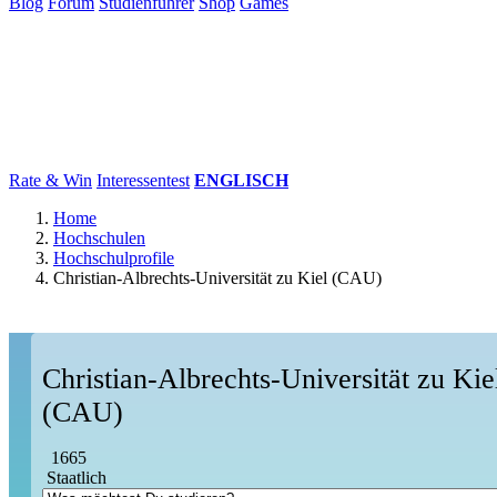
Blog
Forum
Studienführer
Shop
Games
×
Hochschulen
Studium
Karriere
Populär
Rate & Win
Interessentest
ENGLISCH
Home
Hochschulen
Hochschulprofile
Christian-Albrechts-Universität zu Kiel (CAU)
Christian-Albrechts-Universität zu Kie
(CAU)
1665
Staatlich