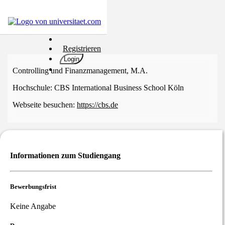
Hochschulen
Registrieren
Studium
Login
Karriere
Controlling und Finanzmanagement, M.A.
Populär
Hochschule:
CBS International Business School Köln
Rate
Webseite besuchen:
https://cbs.de
&
Win
Interessentest
ENGLISCH
Informationen zum Studiengang
Bewerbungsfrist
Keine Angabe