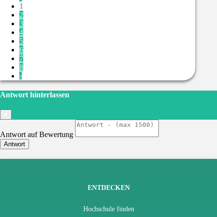
1
2
3
4
5
6
7
8
›
Antwort hinterlassen
×
Antwort auf Bewertung
Antwort
ENTDECKEN
Hochschule finden