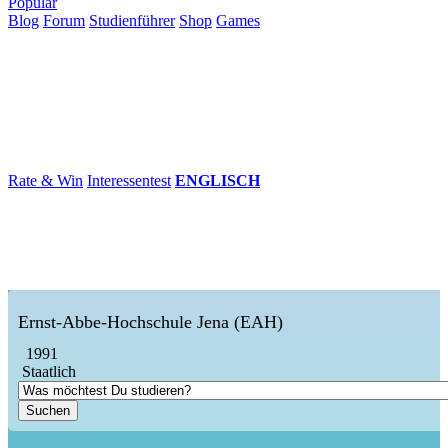
Populär
Blog
Forum
Studienführer
Shop
Games
×
Hochschulen
Studium
Karriere
Populär
Rate & Win
Interessentest
ENGLISCH
Ernst-Abbe-Hochschule Jena (EAH)
1991
Staatlich