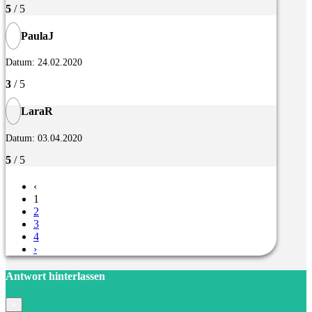
5
/ 5
PaulaJ
Datum: 24.02.2020
3
/ 5
LaraR
Datum: 03.04.2020
5
/ 5
‹
1
2
3
4
›
Antwort hinterlassen
×