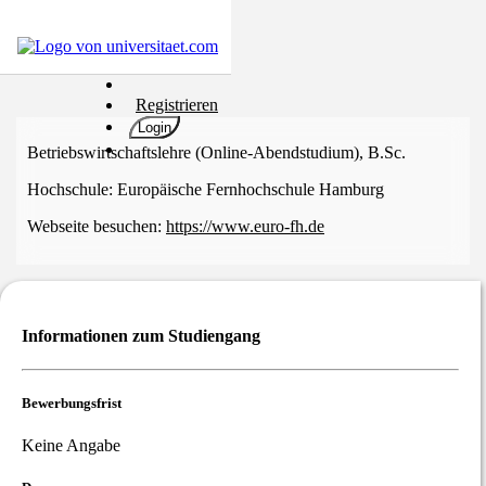
Hochschulen
Registrieren
Studium
Login
Karriere
Betriebswirtschaftslehre (Online-Abendstudium), B.Sc.
Populär
Hochschule:
Europäische Fernhochschule Hamburg
Rate
Webseite besuchen:
https://www.euro-fh.de
&
Win
Interessentest
ENGLISCH
Informationen zum Studiengang
Bewerbungsfrist
Keine Angabe