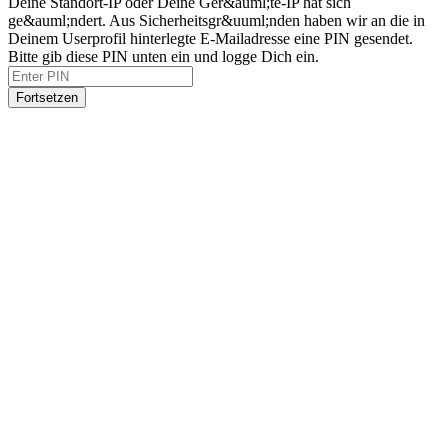
Deine Standort-IP oder Deine Ger&auml;te-IP hat sich
ge&auml;ndert. Aus Sicherheitsgr&uuml;nden haben wir an die in
Deinem Userprofil hinterlegte E-Mailadresse eine PIN gesendet.
Bitte gib diese PIN unten ein und logge Dich ein.
Fortsetzen