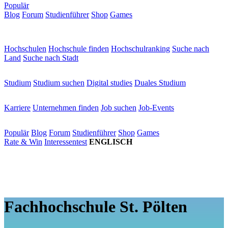
Populär
Blog
Forum
Studienführer
Shop
Games
×
Hochschulen
Hochschulen
Hochschule finden
Hochschulranking
Suche nach
Land
Suche nach Stadt
Studium
Studium
Studium suchen
Digital studies
Duales Studium
Karriere
Karriere
Unternehmen finden
Job suchen
Job-Events
Populär
Populär
Blog
Forum
Studienführer
Shop
Games
Rate & Win
Interessentest
ENGLISCH
Fachhochschule St. Pölten