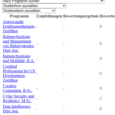
Programm
Empfehlungen
Bewertungsergebnis
Bewertu
Angewandte
Ernährungstherapie,
-
-
0
Zertifikat
Bahntechnologie
und Management
-
-
0
von Bahnsystemen,
Dipl.-Ing.
Bahntechnologie
-
-
0
und Mobilität, B.A.
Certified
Professional for UX
-
-
0
Development,
Zertifikat
Creative
-
-
0
Computing, B.Sc.
Cyber Security and
-
2
Resilience, M.Sc.
Data Intelligence,
-
-
0
Dipl.-Ing.