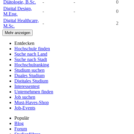
Diätologie, B.Sc.
-
-
0
Digital Design,
-
-
0
M.Eng.
Digital Healthcare,
-
2
M.Sc.
Mehr anzeigen
Entdecken
Hochschule finden
Suche nach Land
Suche nach Stadt
Hochschulranking
Studium suchen
Duales Studium
Digitales Studium
Interessentest
Unternehmen finden
Job suchen
Must-Haves-Shop
Job-Events
Populär
Blog
Forum