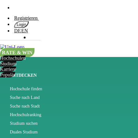
Registrieren
Hochschulen
Login
Blog
DE
EN
Studium
Karriere
Populär
RATE & WIN
Hochschulen
Rate
Studium
&
Karriere
Win
Populär
ENTDECKEN
Interessentest
Hochschule finden
ENGLISCH
Suche nach Land
Suche nach Stadt
Hochschulranking
Studium suchen
Duales Studium