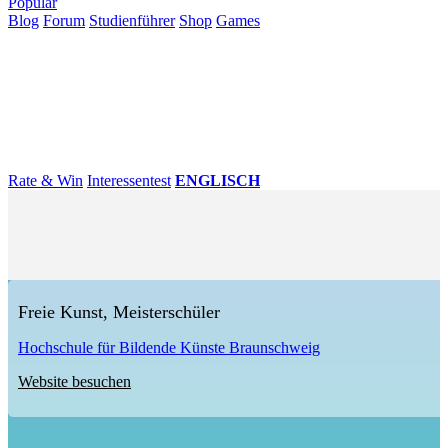
Populär
Blog
Forum
Studienführer
Shop
Games
×
Hochschulen
Studium
Karriere
Populär
Rate & Win
Interessentest
ENGLISCH
Freie Kunst, Meisterschüler
Hochschule für Bildende Künste Braunschweig
Website besuchen