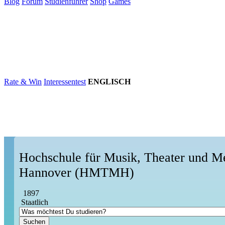
Blog
Forum
Studienführer
Shop
Games
×
Hochschulen
Studium
Karriere
Populär
Rate & Win
Interessentest
ENGLISCH
Hochschule für Musik, Theater und M
Hannover (HMTMH)
1897
Staatlich