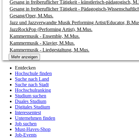
Gesang in freiberuflicher Tätigkeit - künstlerisch-pädagogisch, M
Gesang in freiberuflicher Tätigkeit - Pädagogisch-Wissenschaftli
Gesang/Oper, M.Mus.
Jazz und Jazzverwandte Musik Performing Artist/Educator, B.Mu
JazzRockPop (Performing Artist), M.Mus.
Kammermusik - Ensemble, M.Mus.
Kammermusik - Klavier, M.Mus.
Kammermusik - Liedgestaltung, M.Mus.
Mehr anzeigen
Entdecken
Hochschule finden
Suche nach Land
Suche nach Stadt
Hochschulranking
Studium suchen
Duales Studium
Digitales Studium
Interessentest
Unternehmen finden
Job suchen
Must-Haves-Shop
Job-Events