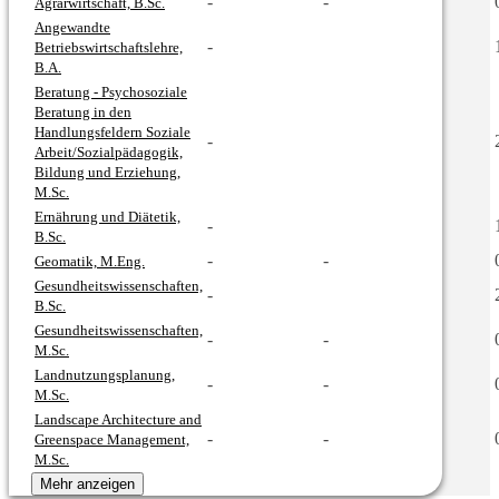
-
-
Agrarwirtschaft, B.Sc.
Angewandte
-
Betriebswirtschaftslehre,
B.A.
Beratung - Psychosoziale
Beratung in den
Handlungsfeldern Soziale
-
Arbeit/Sozialpädagogik,
Bildung und Erziehung,
M.Sc.
Ernährung und Diätetik,
-
B.Sc.
-
-
Geomatik, M.Eng.
Gesundheitswissenschaften,
-
B.Sc.
Gesundheitswissenschaften,
-
-
M.Sc.
Landnutzungsplanung,
-
-
M.Sc.
Landscape Architecture and
-
-
Greenspace Management,
M.Sc.
Mehr anzeigen