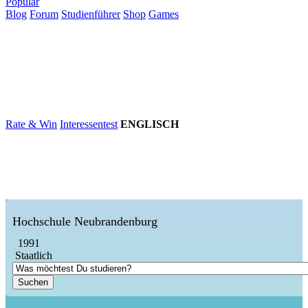
Populär
Blog
Forum
Studienführer
Shop
Games
×
Hochschulen
Studium
Karriere
Populär
Rate & Win
Interessentest
ENGLISCH
Hochschule Neubrandenburg
1991
Staatlich