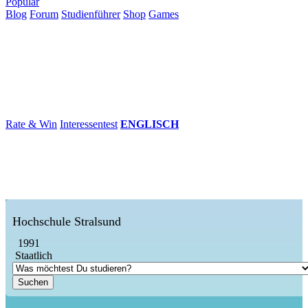
Populär
Blog
Forum
Studienführer
Shop
Games
×
Hochschulen
Studium
Karriere
Populär
Rate & Win
Interessentest
ENGLISCH
Hochschule Stralsund
1991
Staatlich