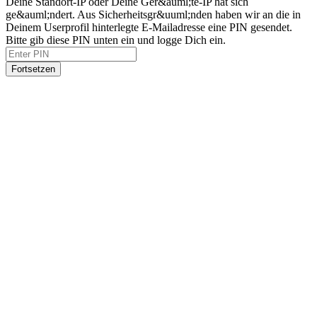
Deine Standort-IP oder Deine Ger&auml;te-IP hat sich
ge&auml;ndert. Aus Sicherheitsgr&uuml;nden haben wir an die in
Deinem Userprofil hinterlegte E-Mailadresse eine PIN gesendet.
Bitte gib diese PIN unten ein und logge Dich ein.
Fortsetzen