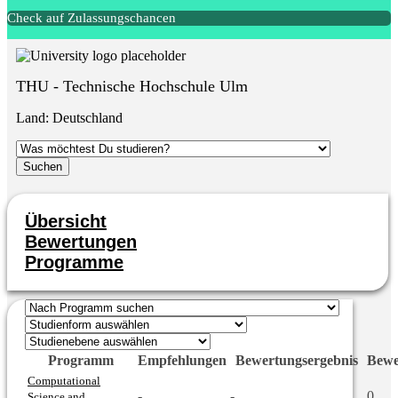
Check auf Zulassungschancen
THU - Technische Hochschule Ulm
Land:
Deutschland
Übersicht
Bewertungen
Programme
Programm
Empfehlungen
Bewertungsergebnis
Bewe
Computational
-
-
0
Science and