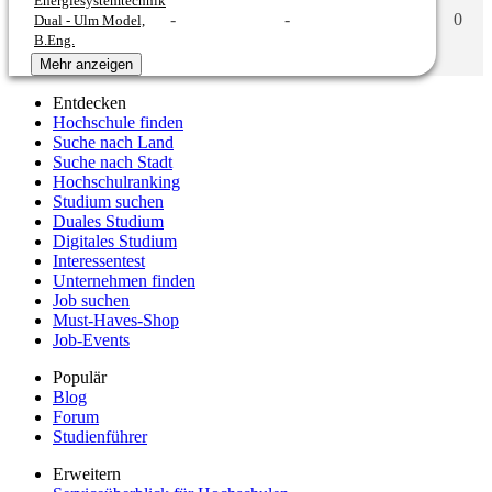
Energiesystemtechnik
-
-
0
Dual - Ulm Model,
B.Eng.
Mehr anzeigen
Entdecken
Hochschule finden
Suche nach Land
Suche nach Stadt
Hochschulranking
Studium suchen
Duales Studium
Digitales Studium
Interessentest
Unternehmen finden
Job suchen
Must-Haves-Shop
Job-Events
Populär
Blog
Forum
Studienführer
Erweitern