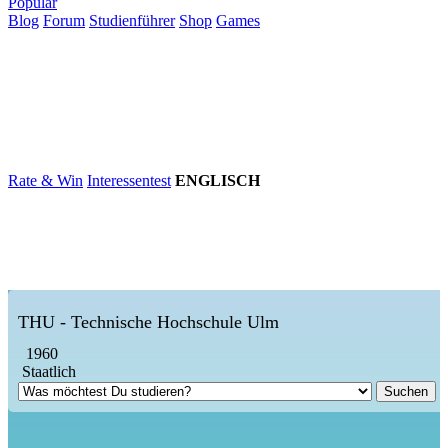
Populär
Blog
Forum
Studienführer
Shop
Games
×
Hochschulen
Studium
Karriere
Populär
Rate & Win
Interessentest
ENGLISCH
THU - Technische Hochschule Ulm
1960
Staatlich