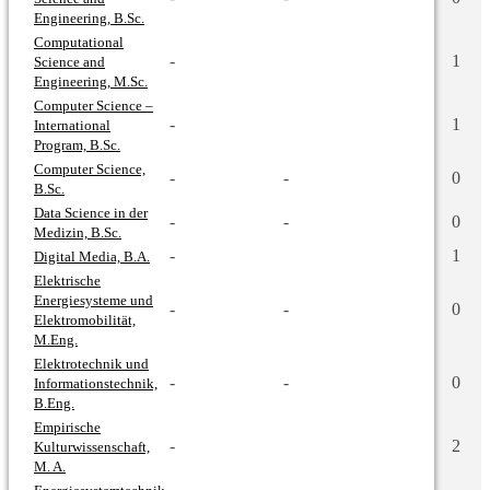
Engineering, B.Sc.
Computational
-
1
Science and
Engineering, M.Sc.
Computer Science –
-
1
International
Program, B.Sc.
Computer Science,
-
-
0
B.Sc.
Data Science in der
-
-
0
Medizin, B.Sc.
-
1
Digital Media, B.A.
Elektrische
Energiesysteme und
-
-
0
Elektromobilität,
M.Eng.
Elektrotechnik und
-
-
0
Informationstechnik,
B.Eng.
Empirische
-
2
Kulturwissenschaft,
M. A.