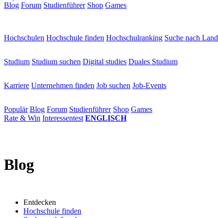
Blog
Forum
Studienführer
Shop
Games
×
Hochschulen
Hochschulen
Hochschule finden
Hochschulranking
Suche nach Land
Studium
Studium
Studium suchen
Digital studies
Duales Studium
Karriere
Karriere
Unternehmen finden
Job suchen
Job-Events
Populär
Populär
Blog
Forum
Studienführer
Shop
Games
Rate & Win
Interessentest
ENGLISCH
Blog
Entdecken
Hochschule finden