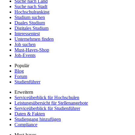
Suche nach Land
Suche nach Stadt
Hochschulranking
Studium suchen
Duales Studium
Digitales Studium
Interessentest
Unternehmen finden
Job suchen
Must-Haves-Shop
Job-Events
Populär
Blog
Forum
Studienführer
Erweitern
Serviceüberblick für Hochschulen
Leistungsübersicht für Stellenangebote
Serviceüberblick für Studienführer
Daten & Fakten
Studiengang hinzufügen
Compliance
Must-haves