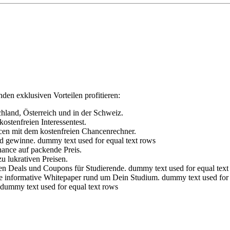
den exklusiven Vorteilen profitieren:
chland, Österreich und in der Schweiz.
stenfreien Interessentest.
en mit dem kostenfreien Chancenrechner.
nd gewinne.
dummy text used for equal text rows
ance auf packende Preis.
u lukrativen Preisen.
gen Deals und Coupons für Studierende.
dummy text used for equal text
e informative Whitepaper rund um Dein Studium.
dummy text used for 
dummy text used for equal text rows