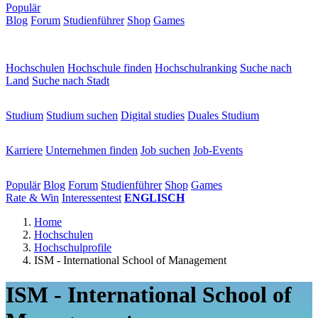
Populär
Blog
Forum
Studienführer
Shop
Games
×
Hochschulen
Hochschulen
Hochschule finden
Hochschulranking
Suche nach
Land
Suche nach Stadt
Studium
Studium
Studium suchen
Digital studies
Duales Studium
Karriere
Karriere
Unternehmen finden
Job suchen
Job-Events
Populär
Populär
Blog
Forum
Studienführer
Shop
Games
Rate & Win
Interessentest
ENGLISCH
Home
Hochschulen
Hochschulprofile
ISM - International School of Management
ISM - International School of