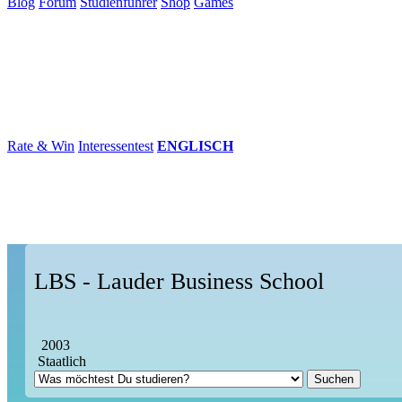
Blog
Forum
Studienführer
Shop
Games
×
Hochschulen
Studium
Karriere
Populär
Rate & Win
Interessentest
ENGLISCH
LBS - Lauder Business School
2003
Staatlich