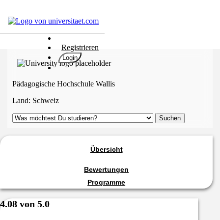
Hochschulen
Registrieren
Studium
Login
Karriere
Populär
Pädagogische Hochschule Wallis
Rate
Land:
Schweiz
&
Win
Interessentest
ENGLISCH
Übersicht
Bewertungen
Programme
4.08 von 5.0