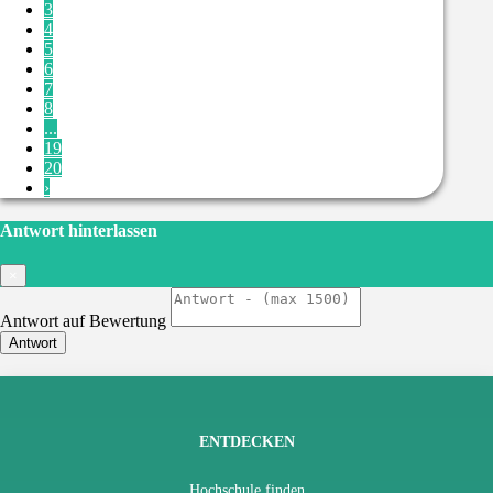
3
4
5
6
7
8
...
19
20
›
Antwort hinterlassen
×
Antwort auf Bewertung
Antwort
ENTDECKEN
Hochschule finden