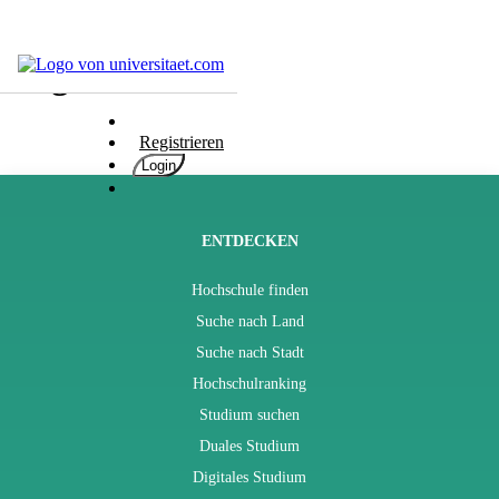
Blog
Hochschulen
Studium
Registrieren
Karriere
Login
Populär
Rate
&
ENTDECKEN
Win
Hochschule finden
Interessentest
Suche nach Land
ENGLISCH
Suche nach Stadt
Hochschulranking
Studium suchen
Duales Studium
Digitales Studium