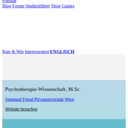
Populär
Blog
Forum
Studienführer
Shop
Games
×
Hochschulen
Studium
Karriere
Populär
Rate & Win
Interessentest
ENGLISCH
Psychotherapie-Wissenschaft, M.Sc.
Sigmund Freud Privatuniversität Wien
Website besuchen