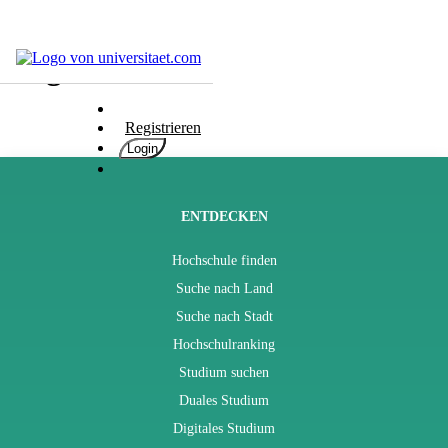
Blog
Hochschulen
Studium
Registrieren
Karriere
Login
Populär
Rate
&
ENTDECKEN
Win
Hochschule finden
Interessentest
Suche nach Land
ENGLISCH
Suche nach Stadt
Hochschulranking
Studium suchen
Duales Studium
Digitales Studium