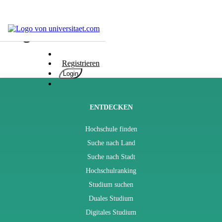
Blog
Hochschulen
Studium
Registrieren
Karriere
Login
Populär
Rate
&
ENTDECKEN
Win
Hochschule finden
Interessentest
Suche nach Land
ENGLISCH
Suche nach Stadt
Hochschulranking
Studium suchen
Duales Studium
Digitales Studium