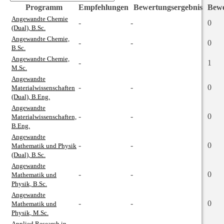
Programm
Empfehlungen
Bewertungsergebnis
Bew
Angewandte Chemie
-
-
0
(Dual), B.Sc.
Angewandte Chemie,
-
-
0
B.Sc.
Angewandte Chemie,
-
1
M.Sc.
Angewandte
-
-
0
Materialwissenschaften
(Dual), B.Eng.
Angewandte
-
-
0
Materialwissenschaften,
B.Eng.
Angewandte
-
-
0
Mathematik und Physik
(Dual), B.Sc.
Angewandte
-
-
0
Mathematik und
Physik, B.Sc.
Angewandte
-
-
0
Mathematik und
Physik, M.Sc.
Applied Research in