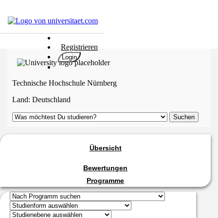
Hochschulen
Registrieren
Studium
Login
Karriere
Populär
Technische Hochschule Nürnberg
Rate
Land:
Deutschland
&
Win
Interessentest
ENGLISCH
Übersicht
Bewertungen
Programme