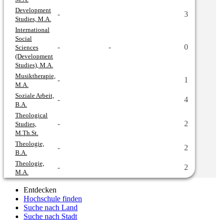
Development
-
3
Studies, M.A.
International
Social
-
-
0
Sciences
(Development
Studies), M.A.
Musiktherapie,
-
1
M.A.
Soziale Arbeit,
-
4
B.A.
Theological
-
2
Studies,
M.Th.St.
Theologie,
-
2
B.A.
Theologie,
-
2
M.A.
Entdecken
Hochschule finden
Suche nach Land
Suche nach Stadt