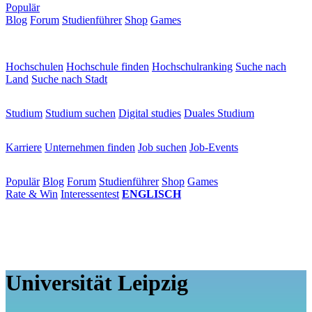
Populär
Blog
Forum
Studienführer
Shop
Games
×
Hochschulen
Hochschulen
Hochschule finden
Hochschulranking
Suche nach
Land
Suche nach Stadt
Studium
Studium
Studium suchen
Digital studies
Duales Studium
Karriere
Karriere
Unternehmen finden
Job suchen
Job-Events
Populär
Populär
Blog
Forum
Studienführer
Shop
Games
Rate & Win
Interessentest
ENGLISCH
Universität Leipzig