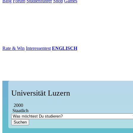
Blog
Forum
Studienführer
Shop
Games
×
Hochschulen
Studium
Karriere
Populär
Rate & Win
Interessentest
ENGLISCH
Universität Luzern
2000
Staatlich