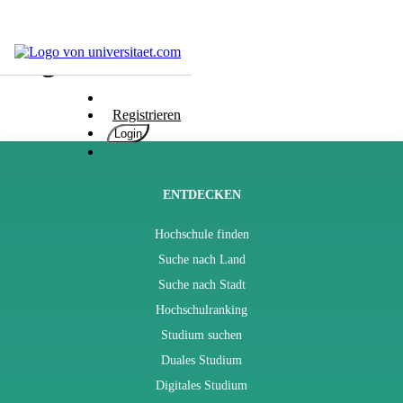
Blog
Hochschulen
Studium
Registrieren
Karriere
Login
Populär
Rate
&
ENTDECKEN
Win
Hochschule finden
Interessentest
Suche nach Land
ENGLISCH
Suche nach Stadt
Hochschulranking
Studium suchen
Duales Studium
Digitales Studium