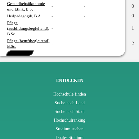
Gesundheitsökonomie
-
-
0
und Ethik, B.Sc.
-
-
0
Heilpädagogik, B.A.
Pflege
-
1
(ausbildungsbegleitend),
B.Sc.
Pflege (berufsbegleitend),
-
2
B.Sc.
Mehr anzeigen
ENTDECKEN
Hochschule finden
Suche nach Land
Suche nach Stadt
Hochschulranking
Studium suchen
Duales Studium