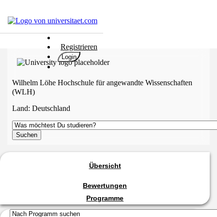
Hochschulen
Registrieren
Studium
Login
Karriere
Populär
Wilhelm Löhe Hochschule für angewandte Wissenschaften
(WLH)
Rate
&
Land:
Deutschland
Win
Interessentest
ENGLISCH
Übersicht
Bewertungen
Programme