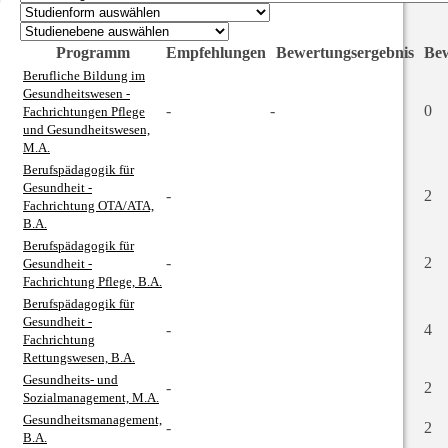
Programm
Empfehlungen
Bewertungsergebnis
Be
Berufliche Bildung im
Gesundheitswesen -
-
-
0
Fachrichtungen Pflege
und Gesundheitswesen,
M.A.
Berufspädagogik für
Gesundheit -
-
2
Fachrichtung OTA/ATA,
B.A.
Berufspädagogik für
-
2
Gesundheit -
Fachrichtung Pflege, B.A.
Berufspädagogik für
Gesundheit -
-
4
Fachrichtung
Rettungswesen, B.A.
Gesundheits- und
-
2
Sozialmanagement, M.A.
Gesundheitsmanagement,
-
2
B.A.