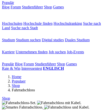
Populär
Blog
Forum
Studienführer
Shop
Games
×
Hochschulen
Hochschulen
Hochschule finden
Hochschulranking
Suche nach
Land
Suche nach Stadt
Studium
Studium
Studium suchen
Digital studies
Duales Studium
Karriere
Karriere
Unternehmen finden
Job suchen
Job-Events
Populär
Populär
Blog
Forum
Studienführer
Shop
Games
Rate & Win
Interessentest
ENGLISCH
Home
Populaer
Shop
Fahrradschloss
Shop