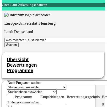
Check auf Zulassungschancen
Europa-Universität Flensburg
Land:
Deutschland
Übersicht
Bewertungen
Programme
Programm
Empfehlungen
Bewertungsergebnis
Be
Bildungswissenschaften,
-
-
0
B.A.