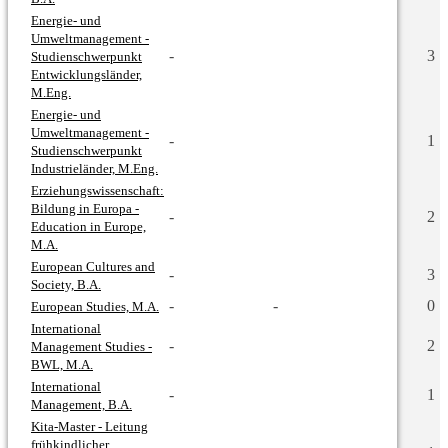
Energie- und
Umweltmanagement -
-
3
Studienschwerpunkt
Entwicklungsländer,
M.Eng.
Energie- und
Umweltmanagement -
-
1
Studienschwerpunkt
Industrieländer, M.Eng.
Erziehungswissenschaft:
Bildung in Europa -
-
2
Education in Europe,
M.A.
European Cultures and
-
3
Society, B.A.
-
-
0
European Studies, M.A.
International
-
2
Management Studies -
BWL, M.A.
International
-
1
Management, B.A.
Kita-Master - Leitung
frühkindlicher