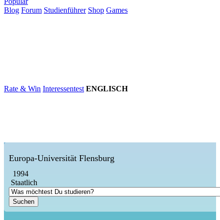
Populär
Blog
Forum
Studienführer
Shop
Games
×
Hochschulen
Studium
Karriere
Populär
Rate & Win
Interessentest
ENGLISCH
Europa-Universität Flensburg
1994
Staatlich