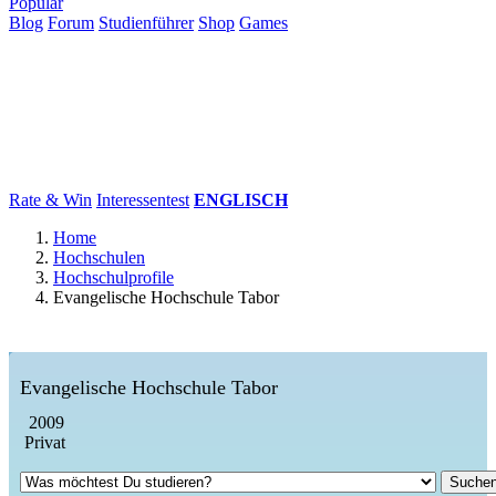
Populär
Blog
Forum
Studienführer
Shop
Games
×
Hochschulen
Studium
Karriere
Populär
Rate & Win
Interessentest
ENGLISCH
Home
Hochschulen
Hochschulprofile
Evangelische Hochschule Tabor
Evangelische Hochschule Tabor
2009
Privat