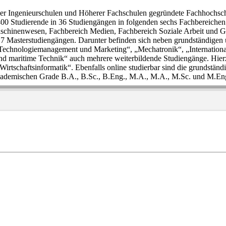
r Ingenieurschulen und Höherer Fachschulen gegründete Fachhochschul
7.400 Studierende in 36 Studiengängen in folgenden sechs Fachbereiche
aschinenwesen, Fachbereich Medien, Fachbereich Soziale Arbeit und G
17 Masterstudiengängen. Darunter befinden sich neben grundständigen
 „Technologiemanagement und Marketing“, „Mechatronik“, „Internationa
d maritime Technik“ auch mehrere weiterbildende Studiengänge. Hier
„Wirtschaftsinformatik“. Ebenfalls online studierbar sind die grundstä
akademischen Grade B.A., B.Sc., B.Eng., M.A., M.A., M.Sc. und M.Eng