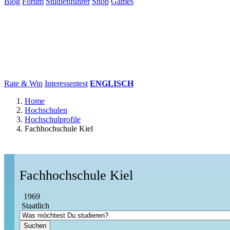
Blog
Forum
Studienführer
Shop
Games
×
Hochschulen
Studium
Karriere
Populär
Rate & Win
Interessentest
ENGLISCH
Home
Hochschulen
Hochschulprofile
Fachhochschule Kiel
Fachhochschule Kiel
1969
Staatlich