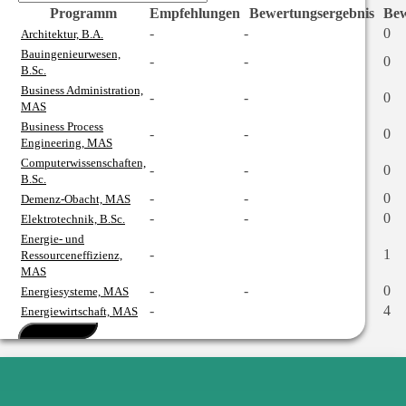
Programm
Empfehlungen
Bewertungsergebnis
Bew
-
-
0
Architektur, B.A.
Bauingenieurwesen,
-
-
0
B.Sc.
Business Administration,
-
-
0
MAS
Business Process
-
-
0
Engineering, MAS
Computerwissenschaften,
-
-
0
B.Sc.
-
-
0
Demenz-Obacht, MAS
-
-
0
Elektrotechnik, B.Sc.
Energie- und
-
1
Ressourceneffizienz,
MAS
-
-
0
Energiesysteme, MAS
-
4
Energiewirtschaft, MAS
Mehr anzeigen