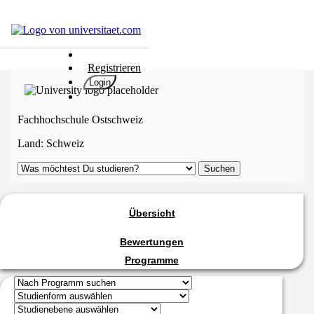
Hochschulen
Registrieren
Studium
Login
Karriere
Populär
Fachhochschule Ostschweiz
Rate
Land:
Schweiz
&
Win
Interessentest
ENGLISCH
Übersicht
Bewertungen
Programme