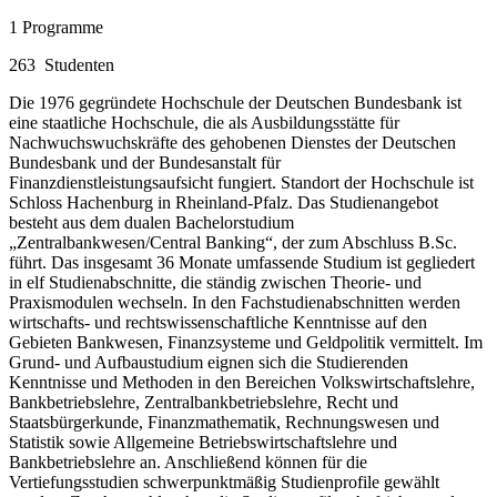
1
Programme
263
Studenten
Die 1976 gegründete Hochschule der Deutschen Bundesbank ist
eine staatliche Hochschule, die als Ausbildungsstätte für
Nachwuchswuchskräfte des gehobenen Dienstes der Deutschen
Bundesbank und der Bundesanstalt für
Finanzdienstleistungsaufsicht fungiert. Standort der Hochschule ist
Schloss Hachenburg in Rheinland-Pfalz. Das Studienangebot
besteht aus dem dualen Bachelorstudium
„Zentralbankwesen/Central Banking“, der zum Abschluss B.Sc.
führt. Das insgesamt 36 Monate umfassende Studium ist gegliedert
in elf Studienabschnitte, die ständig zwischen Theorie- und
Praxismodulen wechseln. In den Fachstudienabschnitten werden
wirtschafts- und rechtswissenschaftliche Kenntnisse auf den
Gebieten Bankwesen, Finanzsysteme und Geldpolitik vermittelt. Im
Grund- und Aufbaustudium eignen sich die Studierenden
Kenntnisse und Methoden in den Bereichen Volkswirtschaftslehre,
Bankbetriebslehre, Zentralbankbetriebslehre, Recht und
Staatsbürgerkunde, Finanzmathematik, Rechnungswesen und
Statistik sowie Allgemeine Betriebswirtschaftslehre und
Bankbetriebslehre an. Anschließend können für die
Vertiefungsstudien schwerpunktmäßig Studienprofile gewählt