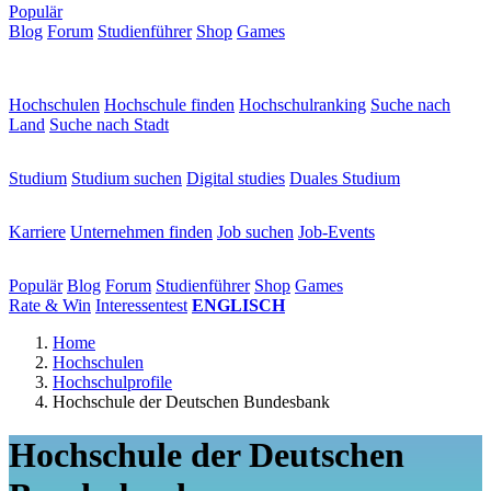
Populär
Blog
Forum
Studienführer
Shop
Games
×
Hochschulen
Hochschulen
Hochschule finden
Hochschulranking
Suche nach
Land
Suche nach Stadt
Studium
Studium
Studium suchen
Digital studies
Duales Studium
Karriere
Karriere
Unternehmen finden
Job suchen
Job-Events
Populär
Populär
Blog
Forum
Studienführer
Shop
Games
Rate & Win
Interessentest
ENGLISCH
Home
Hochschulen
Hochschulprofile
Hochschule der Deutschen Bundesbank
Hochschule der Deutschen