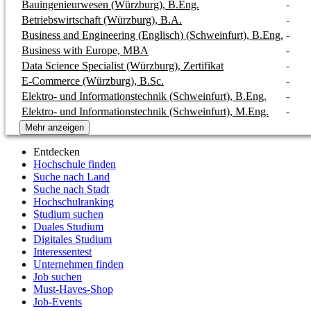
Bauingenieurwesen (Würzburg), B.Eng.
-
Betriebswirtschaft (Würzburg), B.A.
-
Business and Engineering (Englisch) (Schweinfurt), B.Eng.
-
Business with Europe, MBA
-
Data Science Specialist (Würzburg), Zertifikat
-
E-Commerce (Würzburg), B.Sc.
-
Elektro- und Informationstechnik (Schweinfurt), B.Eng.
-
Elektro- und Informationstechnik (Schweinfurt), M.Eng.
-
Mehr anzeigen
Entdecken
Hochschule finden
Suche nach Land
Suche nach Stadt
Hochschulranking
Studium suchen
Duales Studium
Digitales Studium
Interessentest
Unternehmen finden
Job suchen
Must-Haves-Shop
Job-Events