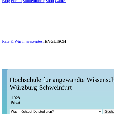
Blog
Forum
Studienführer
Shop
Games
×
Hochschulen
Studium
Karriere
Populär
Rate & Win
Interessentest
ENGLISCH
Hochschule für angewandte Wissensch
Würzburg-Schweinfurt
1928
Privat