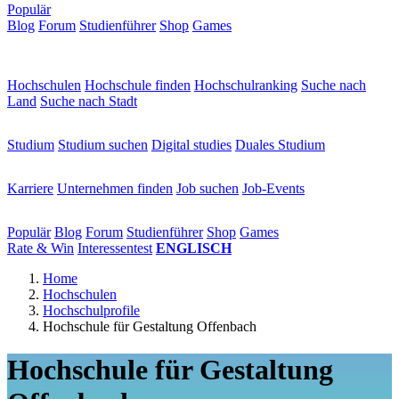
Populär
Blog
Forum
Studienführer
Shop
Games
×
Hochschulen
Hochschulen
Hochschule finden
Hochschulranking
Suche nach
Land
Suche nach Stadt
Studium
Studium
Studium suchen
Digital studies
Duales Studium
Karriere
Karriere
Unternehmen finden
Job suchen
Job-Events
Populär
Populär
Blog
Forum
Studienführer
Shop
Games
Rate & Win
Interessentest
ENGLISCH
Home
Hochschulen
Hochschulprofile
Hochschule für Gestaltung Offenbach
Hochschule für Gestaltung