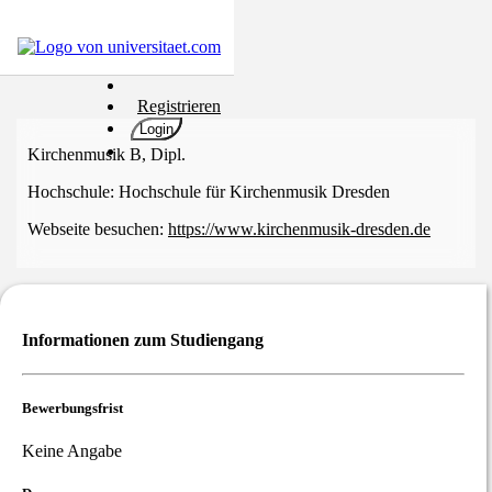
Hochschulen
Registrieren
Studium
Login
Karriere
Kirchenmusik B, Dipl.
Populär
Hochschule:
Hochschule für Kirchenmusik Dresden
Rate
Webseite besuchen:
https://www.kirchenmusik-dresden.de
&
Win
Interessentest
ENGLISCH
Informationen zum Studiengang
Bewerbungsfrist
Keine Angabe