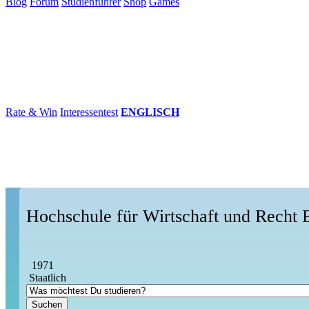
Blog
Forum
Studienführer
Shop
Games
×
Hochschulen
Studium
Karriere
Populär
Rate & Win
Interessentest
ENGLISCH
Hochschule für Wirtschaft und Recht B
1971
Staatlich