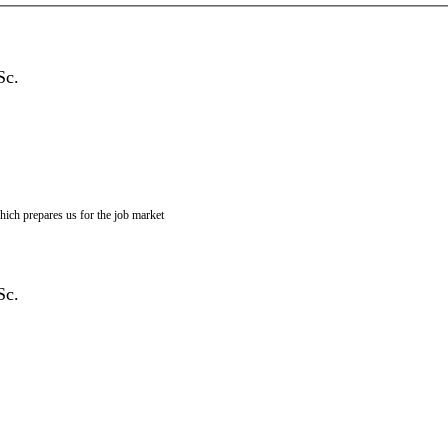
Sc.
which prepares us for the job market
Sc.