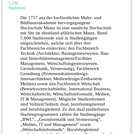
5,234
Studenten
Die 1757 aus der kurfürstlichen Maler- und
Bildhauerakademie hervorgegangene
Hochschule Mainz ist eine staatliche Hochschule
mit Sitz im rheinland-pfälzischen Mainz. Rund
5.000 Studierende sind in Studiengängen
eingeschrieben, welche sich über drei
Fachbereiche erstrecken: den Fachbereich
Technik (Architektur, Bauingenieurwesen, Bau-
und Immobilienmanagement/Facilities
Management, Wirtschaftsingenieurwesen,
Geoinformatik, Vermessung), Fachbereich
Gestaltung (Kommunikationsdesign,
Innenarchitektur, Mediendesign/Zeitbasierte
Medien) sowie den Fachbereich Wirtschaft
(Betriebswirtschaftslehre, International Business,
Wirtschaftsrecht, Wirtschaftsinformatik, Medien,
IT & Management). Mögliche Studienformen
sind Vollzeit/Teilzeit, dual, berufsintegrierend
und berufsbegleitend. Zu den dual studierbaren
Studienprogrammen zählen die Studiengänge
„BWL“, „Geoinformatik und Vermessung“,
„Medien, IT und Management“ sowie
„Wirtschaftsinformatik“. Berufsbegleitend