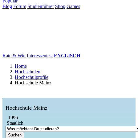
Populär
Blog
Forum
Studienführer
Shop
Games
×
Hochschulen
Studium
Karriere
Populär
Rate & Win
Interessentest
ENGLISCH
Home
Hochschulen
Hochschulprofile
Hochschule Mainz
Hochschule Mainz
1996
Staatlich