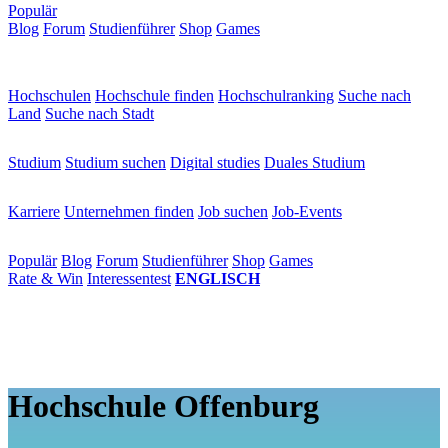
Populär
Blog
Forum
Studienführer
Shop
Games
×
Hochschulen
Hochschulen
Hochschule finden
Hochschulranking
Suche nach
Land
Suche nach Stadt
Studium
Studium
Studium suchen
Digital studies
Duales Studium
Karriere
Karriere
Unternehmen finden
Job suchen
Job-Events
Populär
Populär
Blog
Forum
Studienführer
Shop
Games
Rate & Win
Interessentest
ENGLISCH
Hochschule Offenburg