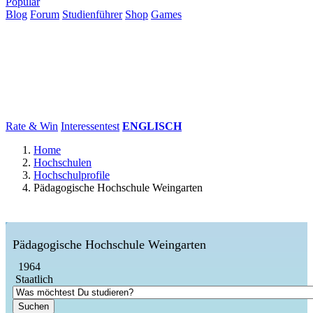
Populär
Blog
Forum
Studienführer
Shop
Games
×
Hochschulen
Studium
Karriere
Populär
Rate & Win
Interessentest
ENGLISCH
Home
Hochschulen
Hochschulprofile
Pädagogische Hochschule Weingarten
Pädagogische Hochschule Weingarten
1964
Staatlich