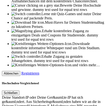
Aufnahmechancen mit dem kostenfreien Chancenrechner.
Bewerte Deine Hochschule
und gewinne.
dummy text used for equal text rows
Lerne mit Quiz-Games und nutze Deine
Chance auf packende Preis.
Must-Haves fur Deinen Studentenalltag
zu lukrativen Preisen.
Erhalte kostenfreien Zugang zu
einzigartigen Deals und Coupons für Studierende.
dummy
text used for equal text rows
Downloade
kostenfreie informative Whitepaper rund um Dein Studium.
dummy text used for equal text rows
Erhalte Zugang zu genialen
Jobangeboten.
dummy text used for equal text rows
und vieles mehr…
Registrieren
Abbrechen
Hochschulen-Vergleichstool
Schließen
Deine Standort-IP oder Deine Ger&auml;te-IP hat sich
ge&auml;ndert. Aus Sicherheitsgr&uuml;nden haben wir an die in
Deinem Userprofil hinterlegte E-Mailadresse eine PIN gesendet.