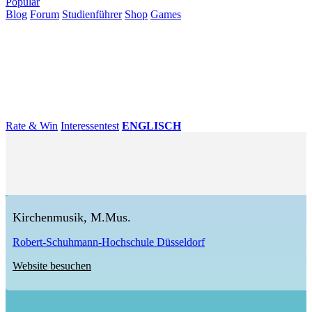
Populär
Blog
Forum
Studienführer
Shop
Games
×
Hochschulen
Studium
Karriere
Populär
Rate & Win
Interessentest
ENGLISCH
Kirchenmusik, M.Mus.
Robert-Schuhmann-Hochschule Düsseldorf
Website besuchen